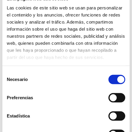
Las cookies de este sitio web se usan para personalizar
el contenido y los anuncios, ofrecer funciones de redes
sociales y analizar el tráfico. Además, compartimos
Servicios Médicos en Piscinas de Verano
información sobre el uso que haga del sitio web con
ANUNCIO DE LICITACION SERV.
nuestros partners de redes sociales, publicidad y análisis
MEDICO PISCINAS 2025
web, quienes pueden combinarla con otra información
PCA 01-2025
que les haya proporcionado o que hayan recopilado a
PCT 01-2025
partir del uso que haya hecho de sus servicios.
ANUNCIO DE ADJUDICACION
2025
Selección
Necesario
de
RESOLUCIÓN DE ADJUDICACIÓN
consentimiento
2025
Preferencias
LICITACIÓN 06/2024 - SERVICIOS
Estadística
DE TELECOMUNICACIONES