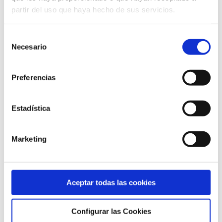
información sobre las preferencias y elecciones
partir del uso que haya hecho de sus servicios.
personales del usuario (retargeting) para permitir la
gestión, de la forma más eficaz posible, de los
espacios publicitarios que, en su caso, el editor haya
Selección
incluido en una página web, aplicación o
Necesario
de
plataforma desde la que presta el servicio solicitado.
consentimiento
Cookies sociales: son establecidas por las plataformas
Preferencias
de redes sociales en los servicios para
permitirle compartir contenido con sus amigos y redes.
Las plataformas de medios sociales tienen la
Estadística
EMPRESA MUNICIPAL DE SERVICIOS DE TRES
CANTOS, S.A
capacidad de rastrear su actividad en línea fuera de los
Marketing
Servicios. Esto puede afectar al contenido y los
mensajes que ve en otros servicios que visita.
Aceptar todas las cookies
Cookies de afiliados: permiten hacer un seguimiento
de las visitas procedentes de otras webs, con las
Configurar las Cookies
que el sitio web establece un contrato de afiliación