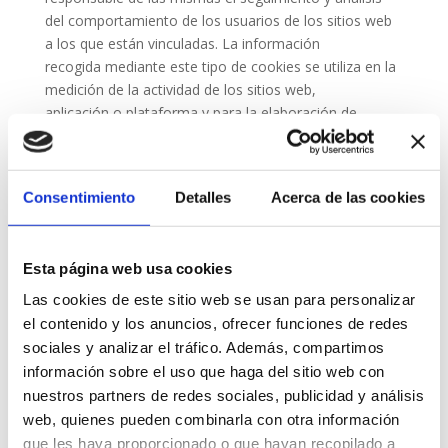
del comportamiento de los usuarios de los sitios web
a los que están vinculadas. La información
recogida mediante este tipo de cookies se utiliza en la
medición de la actividad de los sitios web,
aplicación o plataforma y para la elaboración de
perfiles de navegación de los usuarios de dichos sitios,
aplicaciones y plataformas, con el fin de introducir
mejoras en función del análisis de los datos de uso
Consentimiento
Detalles
Acerca de las cookies
que hacen los usuarios del servicio.
Cookies publicitarias: son aquellas que permiten la
Esta página web usa cookies
gestión, de la forma más eficaz posible, de los
Las cookies de este sitio web se usan para personalizar
espacios publicitarios que, en su caso, el editor haya
el contenido y los anuncios, ofrecer funciones de redes
incluido en una página web, aplicación o
sociales y analizar el tráfico. Además, compartimos
plataforma desde la que presta el servicio solicitado en
información sobre el uso que haga del sitio web con
base a criterios como el contenido editado o la
nuestros partners de redes sociales, publicidad y análisis
frecuencia en la que se muestran los anuncios.
web, quienes pueden combinarla con otra información
Cookies de publicidad comportamental: recogen
que les haya proporcionado o que hayan recopilado a