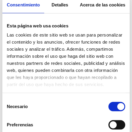
1
Recuento de archivos
Consentimiento
Detalles
Acerca de las cookies
febrero 19, 2024
Fecha de creación
Esta página web usa cookies
febrero 19, 2024
Última actualización
Las cookies de este sitio web se usan para personalizar
el contenido y los anuncios, ofrecer funciones de redes
sociales y analizar el tráfico. Además, compartimos
LEX QUANTUR
información sobre el uso que haga del sitio web con
nuestros partners de redes sociales, publicidad y análisis
web, quienes pueden combinarla con otra información
que les haya proporcionado o que hayan recopilado a
partir del uso que haya hecho de sus servicios.
Selección
Enviar comentario
Necesario
de
Tu dirección de correo electrónico no será publicada.
consentimiento
Los campos obligatorios están marcados con
*
Preferencias
Comentario
*